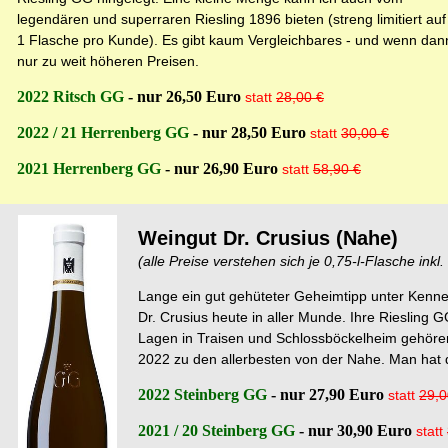
legendären und superraren Riesling 1896 bieten (streng limitiert auf
1 Flasche pro Kunde). Es gibt kaum Vergleichbares - und wenn dan
nur zu weit höheren Preisen.
2022 Ritsch GG
- nur 26,50 Euro
statt
28,00 €
2022 / 21 Herrenberg GG
- nur 28,50 Euro
statt
30,00 €
2021 Herrenberg GG
- nur 26,90 Euro
statt
58,90 €
Weingut Dr. Crusius (Nahe)
(
alle Preise verstehen sich je 0,75-l-Flasche inkl
Lange ein gut gehüteter Geheimtipp unter Kenne
Dr. Crusius heute in aller Munde. Ihre Riesling
Lagen in Traisen und Schlossböckelheim gehöre
2022 zu den allerbesten von der Nahe. Man hat d
2022 Steinberg GG
- nur 27,90 Euro
statt
29,0
2021 / 20 Steinberg GG
- nur 30,90 Euro
statt