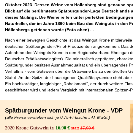
Oktober 2023. Dessen Weine vom Höllenberg sind genauso spe
Blick auf
die berühmteste Spätburgunder-Lage Deutschlands
a
dieses Mailings. Die Weine reifen unter perfekten Bedingungen
Naturkeller, der im Jahre 1860 beim Bau des Weinguts in den 
Höllenbergs getrieben wurde (Foto oben) ..
.
Nach einer bewegten Geschichte ist das Weingut Krone mittlerweile 
deutschen Spätburgunder-/Pinot-Produzenten angekommen. Das do
Aufnahme des Weinguts Krone in den Regionalverband Rheingau 
Deutscher Prädikatsweingüter). Die mineralisch geprägten, charakte
Spätburgunder besitzen Ausnahmequalität und ein überragendes Pr
Verhältnis - vom Gutswein über die Ortsweine bis zu den Großen
Statut.
An der Spitze der hauseigenen Qualitätspyramide steht aber
Ein hochkarätiger, langlebiger „Rohdiamant“, der durch weitere Fla
geschliffener wird und
jedem Vergleich mit internationalen Spitzen-P
Spätburgunder vom Weingut Krone - VDP
(alle Preise verstehen sich je 0,75-l-Flasche inkl. MwSt.)
2020 Krone Gutswein tr.
16,90
€
statt
17,90 €