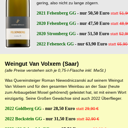
gering, also nicht zu lange zögern.
2021 Felsenberg GG
- nur 50,50 Euro
statt
51,9
2020 Felsenberg GG
- nur 47,50 Euro
statt
48,9
2020 Stromberg GG
- nur 51,50 Euro
statt
52,9
2022 Felseneck GG
- nur 63,90 Euro
statt
65,90
Weingut Van Volxem (Saar)
(
alle Preise verstehen sich je 0,75-l-Flasche inkl. MwSt.)
Was Quereinsteiger Roman
Niewodniczanski auf seinem Weingut
Van Volxem und für den gesamten Weinbau an der Saar (heute
zum Anbaugebiet Mosel gehörend) geleistet hat, ist mit einem Wort
einzigartig. Seine Großen Gewächse sind auch 2022 Überflieger
.
2022 Goldberg GG
- nur 28,50 Euro
statt
29,90 €
2022 Bockstein GG
- nur 31,50 Euro
statt
32,90 €