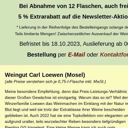
Bei Abnahme von 12 Flaschen, auch frei 
5 % Extrarabatt
auf die Newsletter-Akti
* Lieferung in der Reihenfolge des Bestelleingangs solange der
Teils limitierte Mengen! Zwischenzeitlicher Ausverkauf der Wei
Befristet bis 18.10.2023, Auslieferung ab 
Bestellung
per
E-Mail
oder
Kontaktfo
Weingut Carl Loewen (Mosel)
(alle Preise verstehen sich je 0,75-l-Flasche inkl. MwSt.)
Meine besondere Empfehlung, denn das Preis-Leistungs-Verhältnis
dieser Großen Gewächse ist einzigartig. Warum das so ist? Weil der
Winzerfamilie Loewen das Weinmachen im Einklang mit der Natur i
Blut liegt und weil sie trotz der Extraklasse ihrer Weine bescheiden
geblieben ist. Auch 2022 hat sie eine Topkollektion von eleganten u
aufgrund uralter, teils wurzelechter Reben besonders tiefgründigen
Riesling GG hingelegt. Eine kleine Menge kann ich auch vom