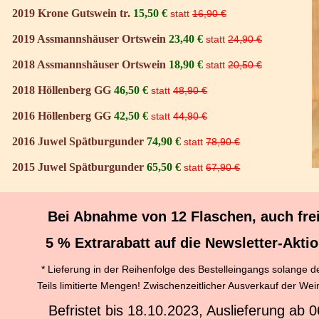
2019 Krone Gutswein tr.
15,50
€
statt
16,90 €
2019 Assmannshäuser Ortswein
23,40
€
statt
24,90 €
2018 Assmannshäuser Ortswein
18,90
€
statt
20,50 €
2018 Höllenberg GG
46,50
€
statt
48,90 €
2016 Höllenberg GG
42,50
€
statt
44,90 €
2016 Juwel Spätburgunder
74,90
€
statt
78,90 €
2015 Juwel Spätburgunder
65,50
€
statt
67,90 €
Bei Abnahme von 12 Flaschen, auch frei 
5 % Extrarabatt
auf die Newsletter-Akti
* Lieferung in der Reihenfolge des Bestelleingangs solange der
Teils limitierte Mengen! Zwischenzeitlicher Ausverkauf der Wei
Befristet bis 18.10.2023, Auslieferung ab 