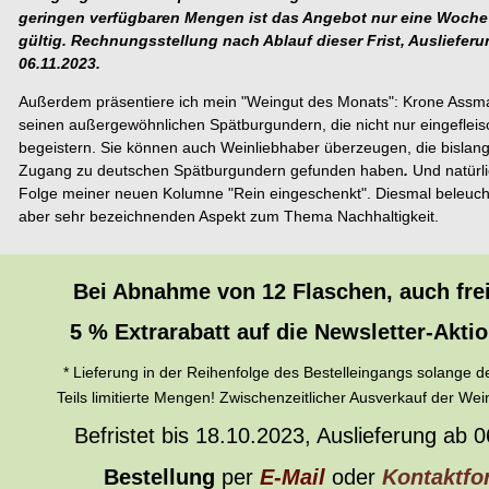
geringen verfügbaren Mengen ist das Angebot nur eine Woche 
gültig. Rechnungsstellung nach Ablauf dieser Frist, Ausliefer
06.11.2023.
Außerdem präsentiere ich mein "Weingut des Monats": Krone Ass
seinen außergewöhnlichen Spätburgundern, die
nicht nur eingeflei
begeistern. Sie können auch Weinliebhaber überzeugen, die bislan
Zugang zu deutschen Spätburgundern gefunden haben
.
Und natürli
Folge meiner neuen Kolumne "Rein eingeschenkt". Diesmal beleucht
aber sehr bezeichnenden Aspekt zum Thema Nachhaltigkeit.
Bei Abnahme von 12 Flaschen, auch frei 
5 % Extrarabatt
auf die Newsletter-Akti
* Lieferung in der Reihenfolge des Bestelleingangs solange der
Teils limitierte Mengen! Zwischenzeitlicher Ausverkauf der Wei
Befristet bis 18.10.2023, Auslieferung ab 
Bestellung
per
E-Mail
oder
Kontaktfo