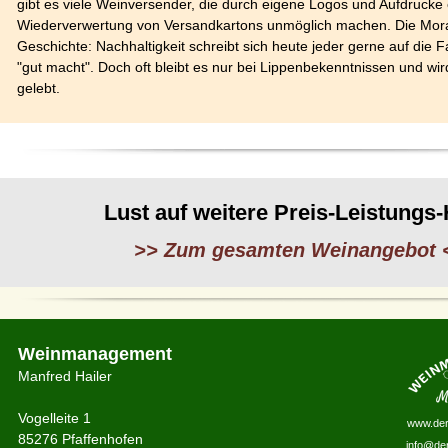
gibt es viele Weinversender, die durch eigene Logos und Aufdrucke 
Wiederverwertung von Versandkartons unmöglich machen. Die Mora
Geschichte: Nachhaltigkeit schreibt sich heute jeder gerne auf die F
"gut macht". Doch oft bleibt es nur bei Lippenbekenntnissen und wird
gelebt.
Lust auf weitere Preis-Leistungs-
>> Zum gesamten Weinangebot 
Weinmanagement
Manfred Hailer
Vogelleite 1
www.der
85276 Pfaffenhofen
info@de