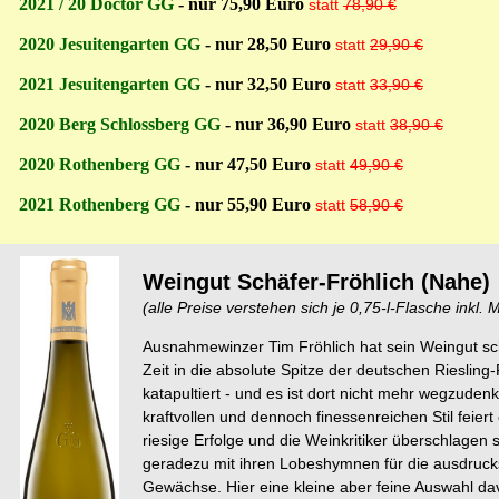
2021 / 20 Doctor GG
- nur 75,90 Euro
statt
78,90 €
2020 Jesuitengarten GG
- nur 28,50 Euro
statt
29,90 €
2021 Jesuitengarten GG
- nur 32,50 Euro
statt
33,90 €
2020 Berg Schlossberg GG
- nur 36,90 Euro
statt
38,90 €
2020 Rothenberg GG
- nur 47,50 Euro
statt
49,90 €
2021 Rothenberg GG
- nur 55,90 Euro
statt
58,90 €
Weingut Schäfer-Fröhlich (Nahe)
(alle Preise verstehen sich je 0,75-l-Flasche inkl. 
Ausnahmewinzer Tim Fröhlich hat sein Weingut s
Zeit in die absolute Spitze der deutschen Rieslin
katapultiert - und es ist dort nicht mehr wegzuden
kraftvollen und dennoch finessenreichen Stil feiert 
riesige Erfolge und die Weinkritiker überschlagen s
geradezu mit ihren Lobeshymnen für die ausdruc
Gewächse. Hier eine kleine aber feine Auswahl d