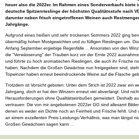
heuer also die 2022er. Im Rahmen eines Sonderverkaufs biete 
deutsche Spitzenrieslinge der höchsten Qualitätsstufe nach VD
darunter neben frisch eingetroffenen Weinen auch Restmengen
Jahrgänge.
Aufgrund eines heißen und sehr trockenen Sommers 2022 ging berei
übermäßig hohen Mostgewichten und zu fülligen Rieslingen um. D
Anfang September ergiebige Regenfälle ... Ansonsten von den Winz
die "Verwässerung" der Trauben kurz vor der Ernte 2022
ausnahmsw
und führte zu hoch aromatischen Rieslingen, die auch ihr Frische n
haben. Nachdem die Großen Gewächse nun freigegeben sind, steht e
Topwinzer haben erneut beeindruckende Weine auf die Flasche geb
Trotzdem ist Vorsicht geboten: Unter dem Strich ist 2022 zwar ein we
Jahrgang, doch er hat den Winzern erneut viel abverlangt. Und nicht
Herausforderungen ohne Qualitätseinbußen gemeistert. Deshalb a
vertrauen: Die von mir angebotenen 2022er GG sind allesamt Bilder
denen es weder ein Dichte noch an Feinheit und Frische fehlt. Und 
an einem exzellenten Preis-Leistungs-Verhältnis, was man längst ni
Großen Gewächsen sagen kann ...