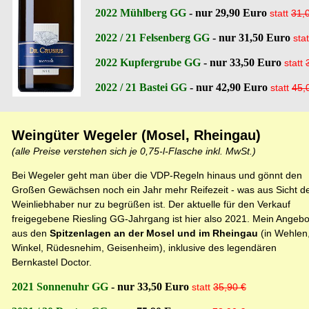
2022 Mühlberg GG
- nur 29,90 Euro
statt
31,
2022 / 21 Felsenberg GG
- nur 31,50 Euro
sta
2022 Kupfergrube GG
- nur 33,50 Euro
statt
2022 / 21 Bastei GG
- nur 42,90 Euro
statt
45,
Weingüter Wegeler (Mosel, Rheingau)
(alle Preise verstehen sich je 0,75-l-Flasche inkl. MwSt.)
Bei Wegeler geht man über die VDP-Regeln hinaus und gönnt den
Großen Gewächsen noch ein Jahr mehr Reifezeit - was aus Sicht d
Weinliebhaber nur zu begrüßen ist. Der aktuelle für den Verkauf
freigegebene Riesling GG-Jahrgang ist hier also 2021. Mein Angebo
aus den
Spitzenlagen an der Mosel und im Rheingau
(in Wehlen
Winkel, Rüdesnehim, Geisenheim), inklusive des legendären
Bernkastel Doctor.
2021 Sonnenuhr GG
- nur 33,50 Euro
statt
35,90 €