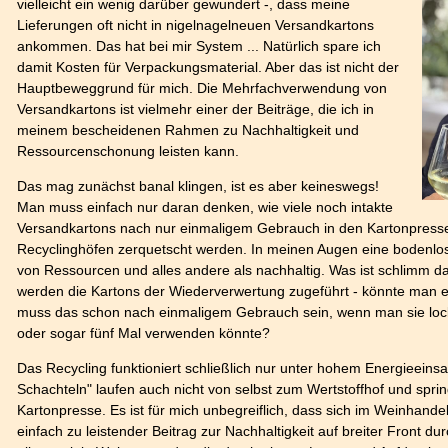
vielleicht ein wenig darüber gewundert -, dass meine
Lieferungen oft nicht in nigelnagelneuen Versandkartons
ankommen. Das hat bei mir System ... Natürlich spare ich
damit Kosten für Verpackungsmaterial. Aber das ist nicht der
Hauptbeweggrund für mich. Die Mehrfachverwendung von
Versandkartons ist vielmehr einer der Beiträge, die ich in
meinem bescheidenen Rahmen zu Nachhaltigkeit und
Ressourcenschonung leisten kann.
Das mag zunächst banal klingen, ist es aber keineswegs!
Man muss einfach nur daran denken, wie viele noch intakte
Versandkartons nach nur einmaligem Gebrauch in den Kartonpress
Recyclinghöfen zerquetscht werden. In meinen Augen eine bodenl
von Ressourcen und alles andere als nachhaltig. Was ist schlimm da
werden die Kartons der Wiederverwertung zugeführt - könnte man 
muss das schon nach einmaligem Gebrauch sein, wenn man sie locke
oder sogar fünf Mal verwenden könnte?
Das Recycling funktioniert schließlich nur unter hohem Energieeinsa
Schachteln" laufen auch nicht von selbst zum Wertstoffhof und sprin
Kartonpresse. Es ist für mich unbegreiflich, dass sich im Weinhandel
einfach zu leistender Beitrag zur Nachhaltigkeit auf breiter Front d