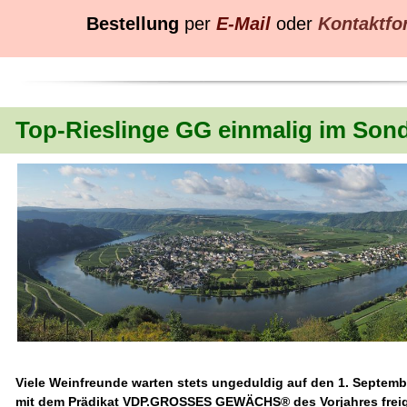
Bestellung
per
E-Mail
oder
Kontaktfo
Top-Rieslinge GG einmalig im Son
Viele Weinfreunde warten stets ungeduldig auf den 1. Septemb
mit dem Prädikat
VDP.GROSSES GEWÄCHS
®
des Vorjahres fre