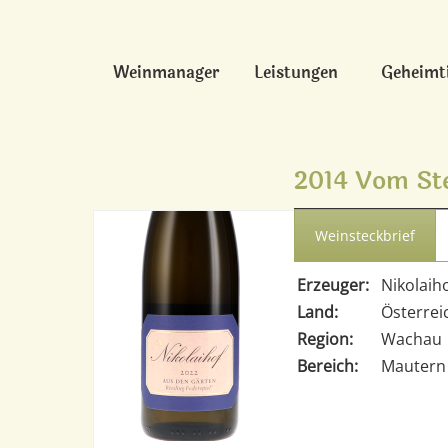
Weinmanager
Leistungen
Geheimt
2014 Vom Ste
Weinsteckbrief
Erzeuger:
Nikolaih
Land:
Österrei
Region:
Wachau
Bereich:
Mautern