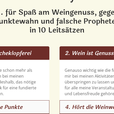
.. für Spaß am Weingenuss, geg
unktewahn und falsche Prophet
in 10 Leitsätzen
cheklopferei
2. Wein ist Genus
e schon mehr als
Genauso wichtig wie die 
n bei meinen
mir bei meinen Aktivität
deshalb, das nötige
überspringen zu lassen u
 für eine fundierte
für alle meine Veranstal
n.
und Lebensfreude gehör
ne Punkte
4. Hört die Weinw