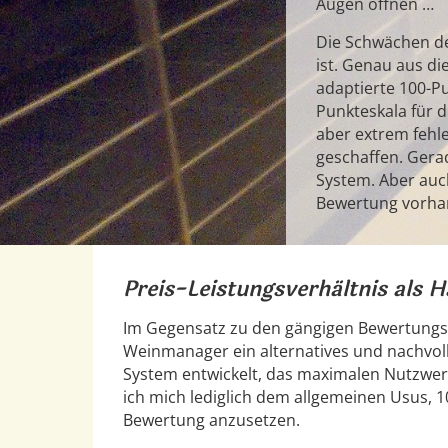
Augen öffnen …
Die Schwächen des
ist. Genau aus d
adaptierte 100-P
Punkteskala für d
aber extrem fehle
geschaffen. Gerad
System. Aber auc
Bewertung vorha
Preis-Leistungsverhältnis als 
Im Gegensatz zu den gängigen Bewertungss
Weinmanager ein alternatives und nachvol
System entwickelt, das maximalen Nutzwer
ich mich lediglich dem allgemeinen Usus, 1
Bewertung anzusetzen.