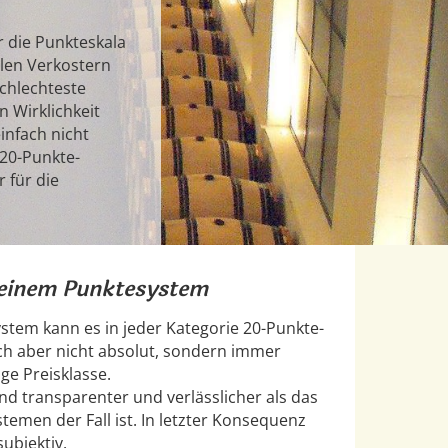
r die Punkteskala
elen Verkostern
chlechteste
n Wirklichkeit
einfach nicht
 20-Punkte-
 für die
einem Punktesystem
tem kann es in jeder Kategorie 20-Punkte-
ch aber nicht absolut, sondern immer
ige Preisklasse.
d transparenter und verlässlicher als das
emen der Fall ist. In letzter Konsequenz
subjektiv.