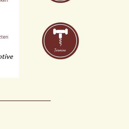
zten
Termine
otive