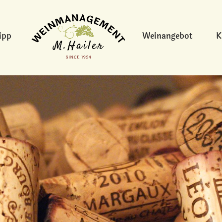
ipp
Weinangebot
K