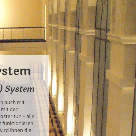
ystem
!) System
en auch mit
 mit den
ster tun – alle
 funktionieren.
wird Ihnen die