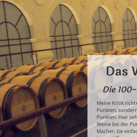
Das 
Die 100-
Meine Kritik rich
Punkten, sondern
Punkten. Hier seh
Weine bei der Pun
Machen Sie einfac