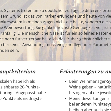
 Systems treten umso deutlicher zu Tage je differenzierte
iesem Grund ist das von Parker erfundene und heute von vi
unktesystem in meinen Augen nicht die beste, sondern die s
ie Weinbewertung. Sie gaukelt höchste Genauigkeit vor, ist i
ranfällig. Die menschliche Nase ist für ein so feines Raster 
e noch für vertretbar halte ich das früher gebräuchlichere
h bei seiner Anwendung muss ein grundlegender Parameter
nden sein.
Hauptkriterium
Erläuterungen zu m
kalen habe ich als
Beim Weinmanager-Sys
lziehbares 20-Punkte-
Weine geben – natürli
t bringt. Angepasst habe
bezogen auf die jeweil
0 Punkte als niedrigste
Meine Bewertungen sin
bei anderen Punktesyst
bleiben aber auch sie 