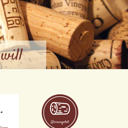
will
.
Weinangebot
cken