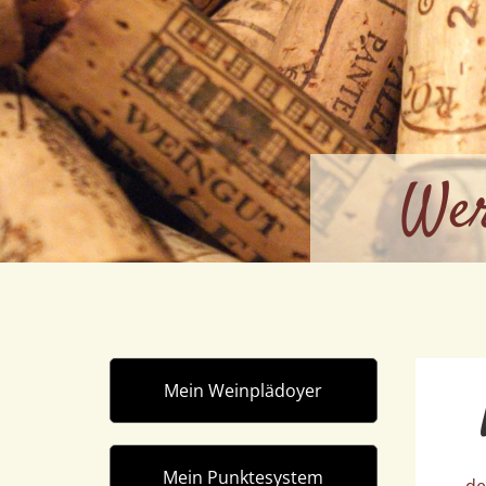
Wer
Mein Weinplädoyer
Mein Punktesystem
... 