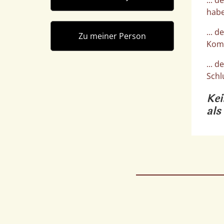
habe
... 
Zu meiner Person
Komm
... 
Schl
Kei
als