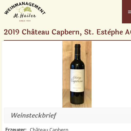
2019 Château Capbern, St. Estèphe 
Weinsteckbrief
Erzeuger:
Château Capbern