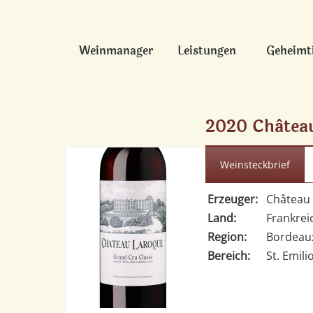
Weinmanager
Leistungen
Geheimt
2020 Château
Weinsteckbrief
Erzeuger:
Château
Land:
Frankrei
Region:
Bordeau
Bereich:
St. Emili