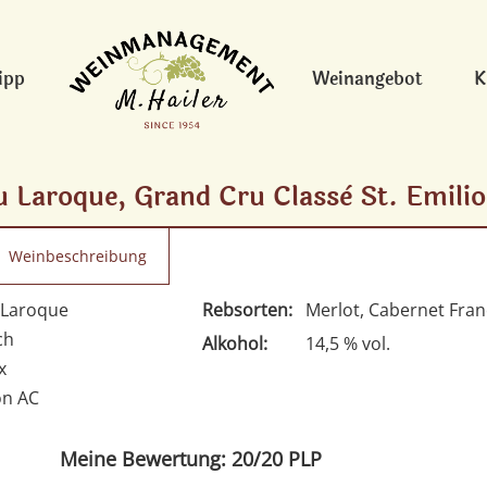
ipp
Weinangebot
K
 Laroque, Grand Cru Classè St. Emili
Weinbeschreibung
 Laroque
Rebsorten:
Merlot, Cabernet Fran
ch
Alkohol:
14,5 % vol.
x
on AC
Meine Bewertung: 20/20 PLP