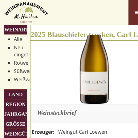
WEINART
2025 Blauschiefer trocken, Carl 
Alle
Neu
eingetroffen
Rotwein
Süßwein
Weißwein
LAND
REGION
Weinsteckbrief
JAHRGANG
GRÖSSE
Erzeuger:
Weingut Carl Loewen
WEINGÜTER