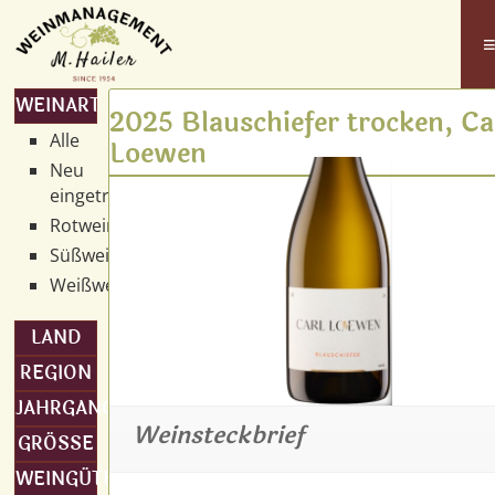
WEINART
2025 Blauschiefer trocken, Ca
Alle
Loewen
Neu
eingetroffen
Rotwein
Süßwein
Weißwein
LAND
REGION
JAHRGANG
Weinsteckbrief
GRÖSSE
WEINGÜTER