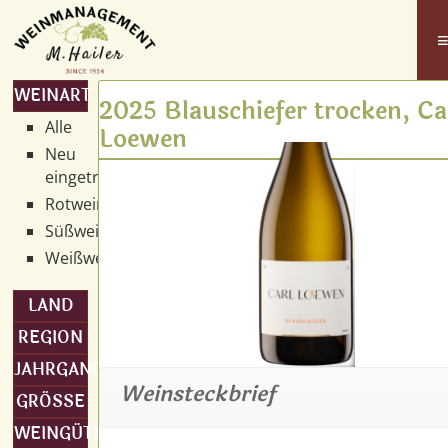
WEINART
2025 Blauschiefer trocken, Ca
Alle
Loewen
Neu
eingetroffen
Rotwein
Süßwein
Weißwein
LAND
REGION
JAHRGANG
Weinsteckbrief
GRÖSSE
WEINGÜTER