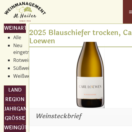
WEINART
2025 Blauschiefer trocken, Ca
Alle
Loewen
Neu
eingetroffen
Rotwein
Süßwein
Weißwein
LAND
REGION
JAHRGANG
Weinsteckbrief
GRÖSSE
WEINGÜTER