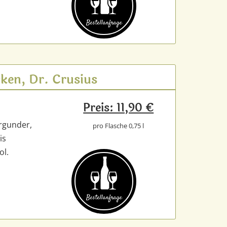
Bestell­anfrage
ken, Dr. Crusius
Preis: 11,90 €
rgunder,
pro Flasche 0,75 l
is
ol.
Bestell­anfrage