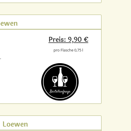
Loewen
Preis: 9,90 €
pro Flasche 0,75 l
.
Bestell­anfrage
rl Loewen