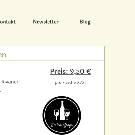
ontakt
Newsletter
Blog
en
Preis: 9,50 €
, Rivaner
pro Flasche 0,75 l
.
Bestell­anfrage