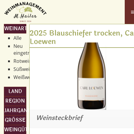
WEINART
2025 Blauschiefer trocken, Ca
Alle
Loewen
Neu
eingetroffen
Rotwein
Süßwein
Weißwein
LAND
REGION
JAHRGANG
Weinsteckbrief
GRÖSSE
WEINGÜTER