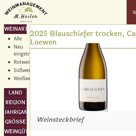
WEINART
2025 Blauschiefer trocken, Ca
Alle
Loewen
Neu
eingetroffen
Rotwein
Süßwein
Weißwein
LAND
REGION
JAHRGANG
Weinsteckbrief
GRÖSSE
WEINGÜTER