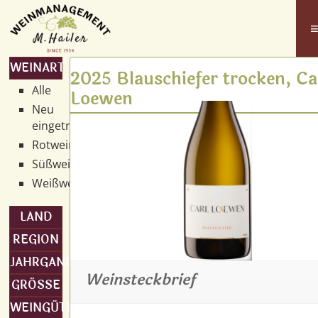
WEINART
2025 Blauschiefer trocken, Ca
Alle
Loewen
Neu
eingetroffen
Rotwein
Süßwein
Weißwein
LAND
REGION
JAHRGANG
Weinsteckbrief
GRÖSSE
WEINGÜTER