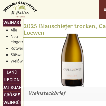
WEINART
2025 Blauschiefer trocken, Ca
Alle
Loewen
Neu
eingetroffen
Rotwein
Süßwein
Weißwein
LAND
REGION
JAHRGANG
Weinsteckbrief
GRÖSSE
WEINGÜTER