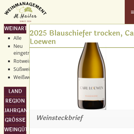
WEINART
2025 Blauschiefer trocken, Ca
Alle
Loewen
Neu
eingetroffen
Rotwein
Süßwein
Weißwein
LAND
REGION
JAHRGANG
Weinsteckbrief
GRÖSSE
WEINGÜTER