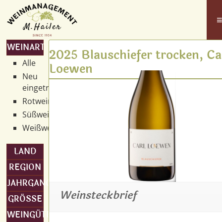
WEINART
2025 Blauschiefer trocken, Ca
Alle
Loewen
Neu
eingetroffen
Rotwein
Süßwein
Weißwein
LAND
REGION
JAHRGANG
Weinsteckbrief
GRÖSSE
WEINGÜTER