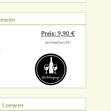
Loewen
Preis: 9,90 €
pro Flasche 0,75 l
.
Bestell­anfrage
rl Loewen