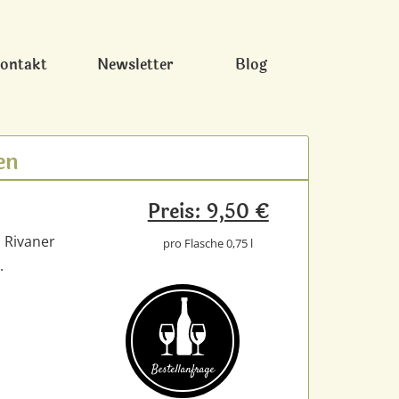
ontakt
Newsletter
Blog
en
Preis: 9,50 €
, Rivaner
pro Flasche 0,75 l
.
Bestell­anfrage