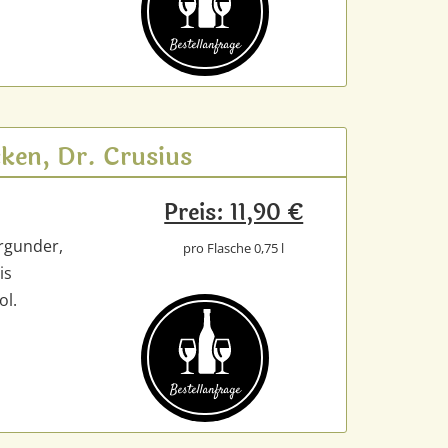
Bestell­anfrage
ken, Dr. Crusius
Preis: 11,90 €
rgunder,
pro Flasche 0,75 l
is
ol.
Bestell­anfrage