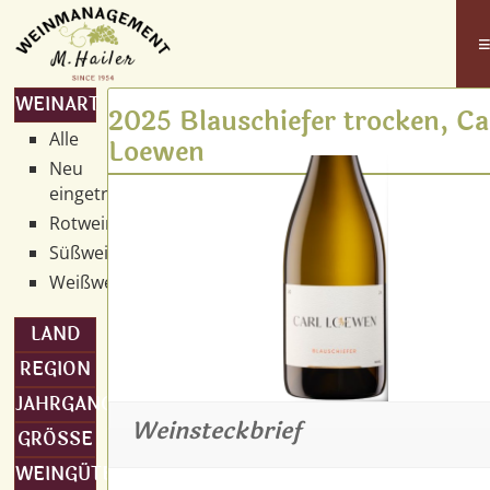
WEINART
2025 Blauschiefer trocken, Ca
Alle
Loewen
Neu
eingetroffen
Rotwein
Süßwein
Weißwein
LAND
REGION
JAHRGANG
Weinsteckbrief
GRÖSSE
WEINGÜTER